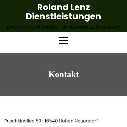
Skip
Roland Lenz
to
Dienstleistungen
content
Erfahrung und Qualität um Kunden zu begeistern
Kontakt
Puschkinallee 59 | 16540 Hohen Neuendorf